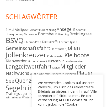
SCHLAGWÖRTER
Ansegeln
1.Mai
Abslippen
Altlantiküberqerung
Atlantik
Bootshaus
Breitlingsee
Überquerung
Blauwasser
Breitling
BSVQ
Dickschiffe
Chiemo-Preis
Ehrenmitglied
Jollen
Gemeinschaftsfahrt
Hochwasser
Jollenkreuzer
Kielboote
Kiehnwerder
Kienwerder
Kuttertour
Kinder
Konzert
Landesmeister
Langzeitwettfahrt
Mitglieder
Malge
Plauer
Nachwuchs
O-Jolle
Optimist
Ostseetörn
Pfingsten
Regatta
Quenzsee
See
Schäfer
Segelerlebnis
Wir verwenden Cookies auf unserer
Segeln in Brandenburg
Website, um Euch das relevanteste
Till Eulenspiegel
Erlebnis zu bieten. Indem Ihr auf "Alle
Trainingslager
True Love
Vereinsvergüngen
Wahveranstaltung
akzeptieren" klickt, stimmt Ihr der
Winterfeuer
Winterwanderung
Verwendung ALLER Cookies zu. Ihr
könnt jedoch die "Cookie-