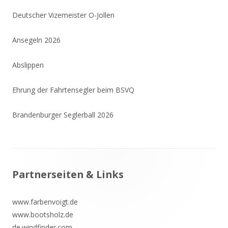
Deutscher Vizemeister O-Jollen
Ansegeln 2026
Abslippen
Ehrung der Fahrtensegler beim BSVQ
Brandenburger Seglerball 2026
Footer
Partnerseiten & Links
Inhalt
www.farbenvoigt.de
www.bootsholz.de
de.windfinder.com