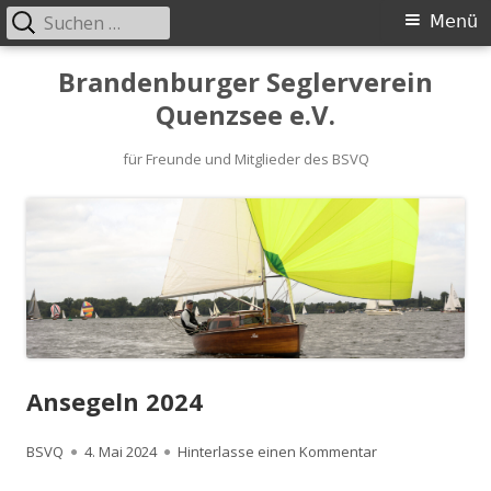
Suchen
Primäres
Menü
nach:
Menü
Springe
Brandenburger Seglerverein
zum
Quenzsee e.V.
Inhalt
für Freunde und Mitglieder des BSVQ
Ansegeln 2024
Autor
Veröffentlicht
zu Ansegeln 202
BSVQ
4. Mai 2024
Hinterlasse einen Kommentar
am