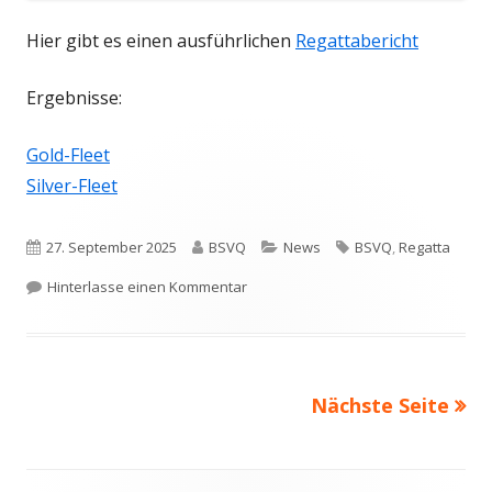
Hier gibt es einen ausführlichen
Regattabericht
Ergebnisse:
Gold-Fleet
Silver-Fleet
Veröffentlicht
Autor
Kategorien
Schlagwörter
27. September 2025
BSVQ
News
BSVQ
,
Regatta
am
zu Vize-Europameister O-Jollen
Hinterlasse einen Kommentar
Nächste Seite
Beitragsnavigation