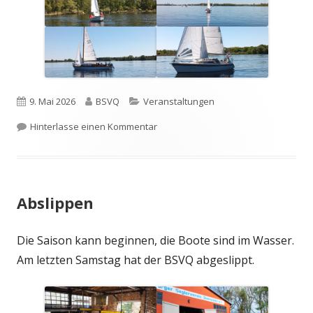
Veröffentlicht
Autor
Kategorien
9. Mai 2026
BSVQ
Veranstaltungen
am
zu Ansegeln 2026
Hinterlasse einen Kommentar
Abslippen
Die Saison kann beginnen, die Boote sind im Wasser.
Am letzten Samstag hat der BSVQ abgeslippt.