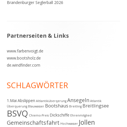
Brandenburger Seglerball 2026
Footer
Partnerseiten & Links
Inhalt
www.farbenvoigt.de
www.bootsholz.de
de.windfinder.com
SCHLAGWÖRTER
Ansegeln
1.Mai
Abslippen
Altlantiküberqerung
Atlantik
Bootshaus
Breitlingsee
Überquerung
Blauwasser
Breitling
BSVQ
Dickschiffe
Chiemo-Preis
Ehrenmitglied
Jollen
Gemeinschaftsfahrt
Hochwasser