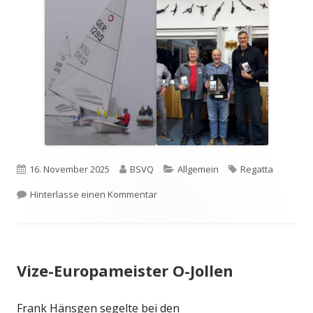
Veröffentlicht
Autor
Kategorien
Schlagwörter
16. November 2025
BSVQ
Allgemein
Regatta
am
zu 4. O-Jollen Matchrace
Hinterlasse einen Kommentar
Vize-Europameister O-Jollen
Frank Hänsgen segelte bei den