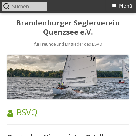
Suchen
Primäres
Menü
nach:
Menü
Springe
Brandenburger Seglerverein
zum
Quenzsee e.V.
Inhalt
für Freunde und Mitglieder des BSVQ
AUTOR:
BSVQ