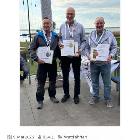
Veröffentlicht
Autor
Kategorien
9. Mai 2026
BSVQ
Wettfahrten