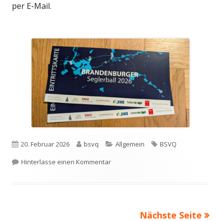
per E-Mail.
Veröffentlicht
Autor
Kategorien
Schlagwörter
20. Februar 2026
bsvq
Allgemein
BSVQ
am
zu Brandenburger Seglerball 2026
Hinterlasse einen Kommentar
Nächste Seite
Beitragsnavigation