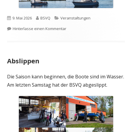
Veröffentlicht
Autor
Kategorien
9. Mai 2026
BSVQ
Veranstaltungen
am
zu Ansegeln 2026
Hinterlasse einen Kommentar
Abslippen
Die Saison kann beginnen, die Boote sind im Wasser.
Am letzten Samstag hat der BSVQ abgeslippt.