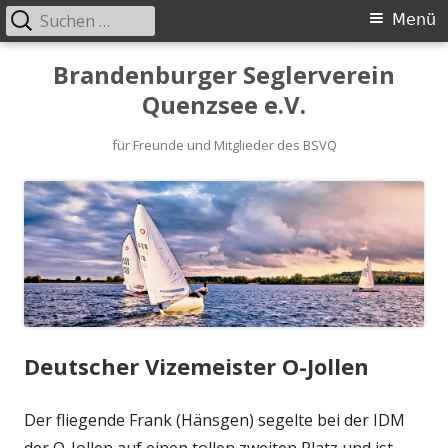
Suchen
Primäres
Menü
nach:
Menü
Springe
Brandenburger Seglerverein
zum
Quenzsee e.V.
Inhalt
für Freunde und Mitglieder des BSVQ
Deutscher Vizemeister O-Jollen
Der fliegende Frank (Hänsgen) segelte bei der IDM
der O-Jollen auf einen tollen zweiten Platz und ist