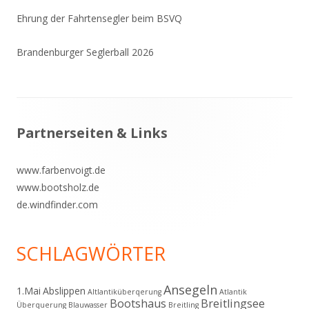
Ehrung der Fahrtensegler beim BSVQ
Brandenburger Seglerball 2026
Footer
Partnerseiten & Links
Inhalt
www.farbenvoigt.de
www.bootsholz.de
de.windfinder.com
SCHLAGWÖRTER
Ansegeln
1.Mai
Abslippen
Altlantiküberqerung
Atlantik
Bootshaus
Breitlingsee
Überquerung
Blauwasser
Breitling