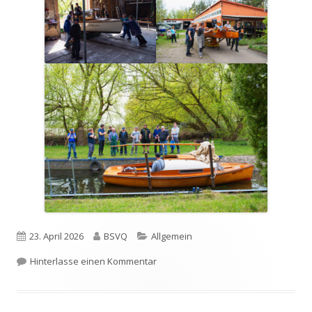
Veröffentlicht
Autor
Kategorien
23. April 2026
BSVQ
Allgemein
am
zu Abslippen
Hinterlasse einen Kommentar