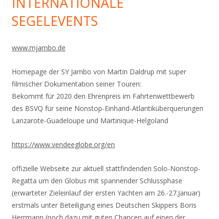
INTERNATIONALE
SEGELEVENTS
www.mjambo.de
Homepage der SY Jambo von Martin Daldrup mit super
filmischer Dokumentation seiner Touren:
Bekommt für 2020 den Ehrenpreis im Fahrtenwettbewerb
des BSVQ für seine Nonstop-Einhand-
Atlantiküberquerungen
Lanzarote-Guadeloupe und Martinique-Helgoland
https://www.vendeeglobe.org/en
offizielle Webseite zur aktuell stattfindenden Solo-Nonstop-
Regatta um den Globus mit spannender Schlussphase
(erwarteter Zieleinlauf der ersten Yachten am 26.-27.Januar)
erstmals unter Beteiligung eines Deutschen Skippers Boris
Herrmann (noch dazu mit guten Chancen auf einen der