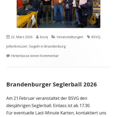
Veröffentlicht
Autor
Kategorien
Schlagwörter
22. März 2026
bsvq
Veranstaltungen
BSVQ
,
am
Jollenkreuzer
,
Segeln in Brandenburg
zu Ehrung der Fahrtensegler beim B
Hinterlasse einen Kommentar
Brandenburger Seglerball 2026
Am 21.Februar veranstaltet der BSVG den
diesjährigen Seglerball. Einlass ist ab 17.30.
Für eventuelle Last-Minute Karten, kontaktiert uns