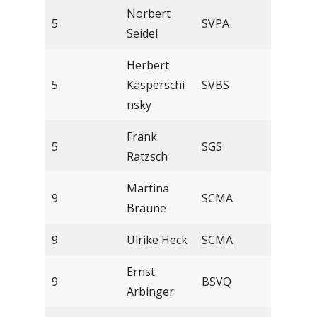
Norbert
5
SVPA
Seidel
Herbert
5
Kasperschi
SVBS
nsky
Frank
5
SGS
Ratzsch
Martina
9
SCMA
Braune
9
Ulrike Heck
SCMA
Ernst
9
BSVQ
Arbinger