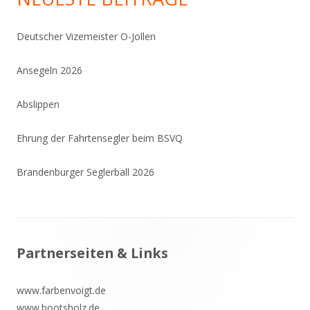
Deutscher Vizemeister O-Jollen
Ansegeln 2026
Abslippen
Ehrung der Fahrtensegler beim BSVQ
Brandenburger Seglerball 2026
Footer
Partnerseiten & Links
Inhalt
www.farbenvoigt.de
www.bootsholz.de