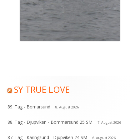
SY TRUE LOVE
Haupt-
Seitenleiste
89. Tag - Bomarsund
8. August 2026
88. Tag - Djupviken - Bommarsund 25 SM
7. August 2026
87. Tag - Käringsund - Djupviken 24 SM
6. August 2026