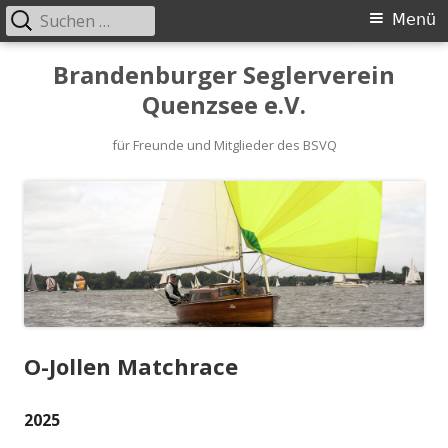
Suchen
Primäres
Menü
nach:
Menü
Springe
Brandenburger Seglerverein
zum
Quenzsee e.V.
Inhalt
für Freunde und Mitglieder des BSVQ
O-Jollen Matchrace
2025