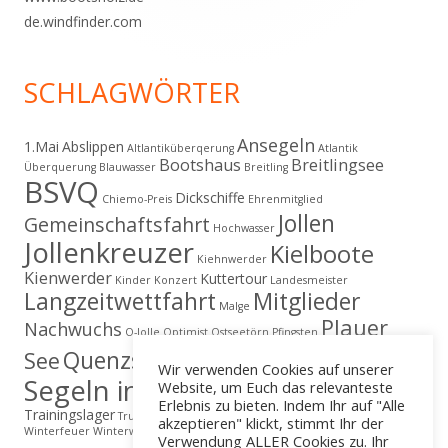
de.windfinder.com
SCHLAGWÖRTER
Ansegeln
1.Mai
Abslippen
Altlantiküberqerung
Atlantik
Bootshaus
Breitlingsee
Überquerung
Blauwasser
Breitling
BSVQ
Dickschiffe
Chiemo-Preis
Ehrenmitglied
Jollen
Gemeinschaftsfahrt
Hochwasser
Jollenkreuzer
Kielboote
Kiehnwerder
Kienwerder
Kuttertour
Kinder
Konzert
Landesmeister
Langzeitwettfahrt
Mitglieder
Malge
Plauer
Nachwuchs
O-Jolle
Optimist
Ostseetörn
Pfingsten
Regatta
Quenzsee
See
Schäfer
Segelerlebnis
Wir verwenden Cookies auf unserer
Segeln in Brandenburg
Website, um Euch das relevanteste
Till Eulenspiegel
Erlebnis zu bieten. Indem Ihr auf "Alle
Trainingslager
True Love
Vereinsvergüngen
Wahveranstaltung
akzeptieren" klickt, stimmt Ihr der
Winterfeuer
Winterwanderung
Verwendung ALLER Cookies zu. Ihr