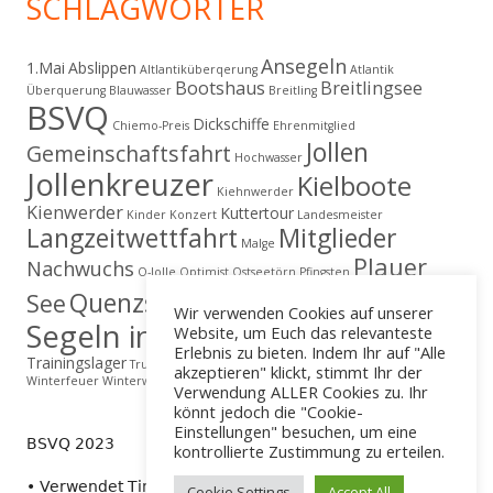
SCHLAGWÖRTER
Ansegeln
1.Mai
Abslippen
Altlantiküberqerung
Atlantik
Bootshaus
Breitlingsee
Überquerung
Blauwasser
Breitling
BSVQ
Dickschiffe
Chiemo-Preis
Ehrenmitglied
Jollen
Gemeinschaftsfahrt
Hochwasser
Jollenkreuzer
Kielboote
Kiehnwerder
Kienwerder
Kuttertour
Kinder
Konzert
Landesmeister
Langzeitwettfahrt
Mitglieder
Malge
Plauer
Nachwuchs
O-Jolle
Optimist
Ostseetörn
Pfingsten
Regatta
Quenzsee
See
Schäfer
Segelerlebnis
Wir verwenden Cookies auf unserer
Segeln in Brandenburg
Website, um Euch das relevanteste
Till Eulenspiegel
Erlebnis zu bieten. Indem Ihr auf "Alle
Trainingslager
True Love
Vereinsvergüngen
Wahveranstaltung
akzeptieren" klickt, stimmt Ihr der
Winterfeuer
Winterwanderung
Verwendung ALLER Cookies zu. Ihr
könnt jedoch die "Cookie-
Einstellungen" besuchen, um eine
BSVQ 2023
kontrollierte Zustimmung zu erteilen.
•
Verwendet
Tiny Framework
•
Anmelden
Cookie Settings
Accept All