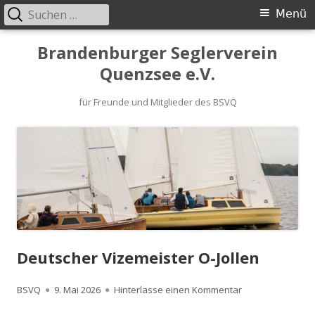
Suchen
Primäres
Menü
nach:
Menü
Springe
Brandenburger Seglerverein
zum
Quenzsee e.V.
Inhalt
für Freunde und Mitglieder des BSVQ
Deutscher Vizemeister O-Jollen
Autor
Veröffentlicht
zu Deutscher Viz
BSVQ
9. Mai 2026
Hinterlasse einen Kommentar
am