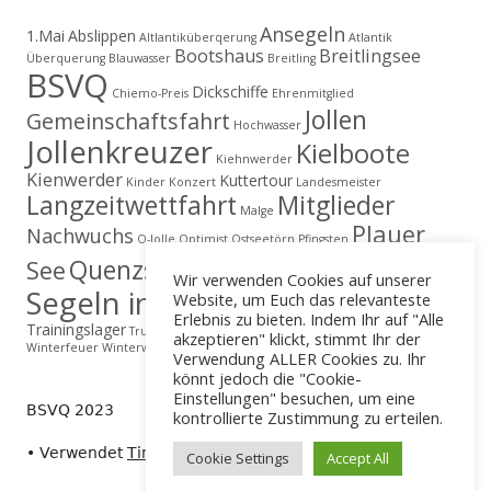
Ansegeln
1.Mai
Abslippen
Altlantiküberqerung
Atlantik
Bootshaus
Breitlingsee
Überquerung
Blauwasser
Breitling
BSVQ
Dickschiffe
Chiemo-Preis
Ehrenmitglied
Jollen
Gemeinschaftsfahrt
Hochwasser
Jollenkreuzer
Kielboote
Kiehnwerder
Kienwerder
Kuttertour
Kinder
Konzert
Landesmeister
Langzeitwettfahrt
Mitglieder
Malge
Plauer
Nachwuchs
O-Jolle
Optimist
Ostseetörn
Pfingsten
Regatta
Quenzsee
See
Schäfer
Segelerlebnis
Wir verwenden Cookies auf unserer
Segeln in Brandenburg
Website, um Euch das relevanteste
Till Eulenspiegel
Erlebnis zu bieten. Indem Ihr auf "Alle
Trainingslager
True Love
Vereinsvergüngen
Wahveranstaltung
akzeptieren" klickt, stimmt Ihr der
Winterfeuer
Winterwanderung
Verwendung ALLER Cookies zu. Ihr
könnt jedoch die "Cookie-
Einstellungen" besuchen, um eine
BSVQ 2023
kontrollierte Zustimmung zu erteilen.
•
Verwendet
Tiny Framework
•
Anmelden
Cookie Settings
Accept All