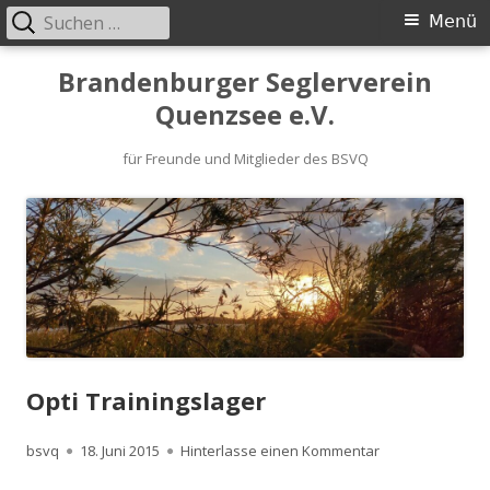
Suchen
Primäres
Menü
nach:
Menü
Springe
Brandenburger Seglerverein
zum
Quenzsee e.V.
Inhalt
für Freunde und Mitglieder des BSVQ
Opti Trainingslager
Autor
Veröffentlicht
zu Opti Training
bsvq
18. Juni 2015
Hinterlasse einen Kommentar
am