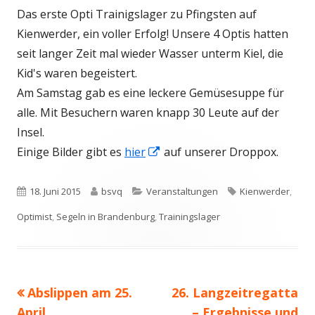
Das erste Opti Trainigslager zu Pfingsten auf
Kienwerder, ein voller Erfolg! Unsere 4 Optis hatten
seit langer Zeit mal wieder Wasser unterm Kiel, die
Kid's waren begeistert.
Am Samstag gab es eine leckere Gemüsesuppe für
alle. Mit Besuchern waren knapp 30 Leute auf der
Insel.
In
Einige Bilder gibt es
hier
auf unserer Droppox.
neuem
Fenster
Veröffentlicht
Autor
Kategorien
Schlagwörter
18. Juni 2015
bsvq
Veranstaltungen
Kienwerder
,
öffnen
am
Optimist
,
Segeln in Brandenburg
,
Trainingslager
Vorheriger
Nächster
Abslippen am 25.
26. Langzeitregatta
Beitragsnavigation
Beitrag:
Beitrag
April
– Ergebnisse und