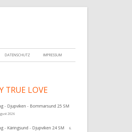
DATENSCHUTZ
IMPRESSUM
Y TRUE LOVE
upt-
tenleiste
ag - Djupviken - Bommarsund 25 SM
ugust 2026
ag - Käringsund - Djupviken 24 SM
6.