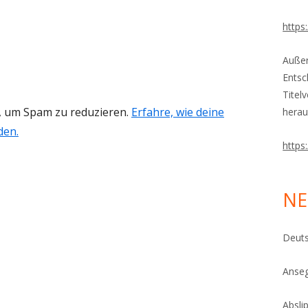
https
Außer
Entsc
Titel
, um Spam zu reduzieren.
Erfahre, wie deine
herau
den.
https
NE
Deuts
Anseg
Absli