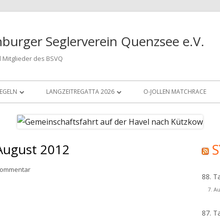
burger Seglerverein Quenzsee e.V.
 Mitglieder des BSVQ
EGELN
LANGZEITREGATTA 2026
O-JOLLEN MATCHRACE
SEGELWETTBEWERB 2022
ARCHIV LANGZEITREGATTA VOR 2022
SEGELWETTBEWERB 2023
ARCHIV LANGZEITREGATTA 2022
August 2012
S
Ha
SEGELWETTBEWERB 2024
ARCHIV LANGZEITREGATTA 2023
Sei
zu Gemeinschaftsfahrt August 2012
 Kommentar
SEGELN 2025
ARCHIV LANGZEITREGATTA 2024
88. T
7. A
ARCHIV LANGZEITREGATTA 2025
87. T