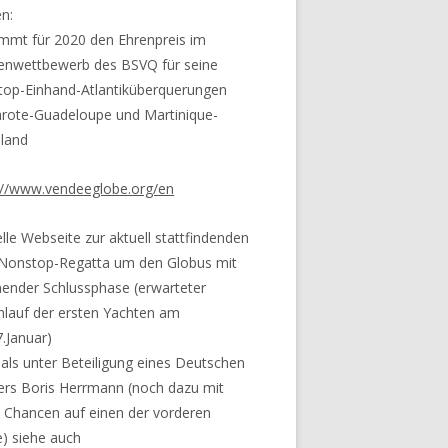
n:
mt für 2020 den Ehrenpreis im
enwettbewerb des BSVQ für seine
top-Einhand-
Atlantiküberquerungen
rote-Guadeloupe und Martinique-
land
://www.vendeeglobe.org/en
ielle Webseite zur aktuell stattfindenden
Nonstop-Regatta um den Globus mit
ender Schlussphase (erwarteter
inlauf der ersten Yachten am
7.Januar)
als unter Beteiligung eines Deutschen
ers Boris Herrmann (noch dazu mit
 Chancen auf einen der vorderen
e) siehe auch