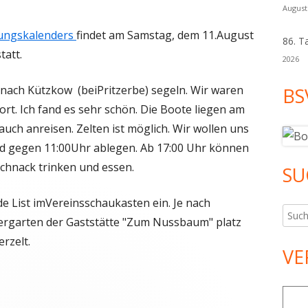
August
tungskalenders
findet am Samstag, dem 11.August
86. T
tatt.
2026
 nach Kützkow (beiPritzerbe) segeln. Wir waren
BS
ort. Ich fand es sehr schön. Die Boote liegen am
ch anreisen. Zelten ist möglich. Wir wollen uns
nd gegen 11:00Uhr ablegen. Ab 17:00 Uhr können
chnack trinken und essen.
SU
de List imVereinsschaukasten ein. Je nach
Such
ergarten der Gaststätte "Zum Nussbaum" platz
nach:
rzelt.
VE