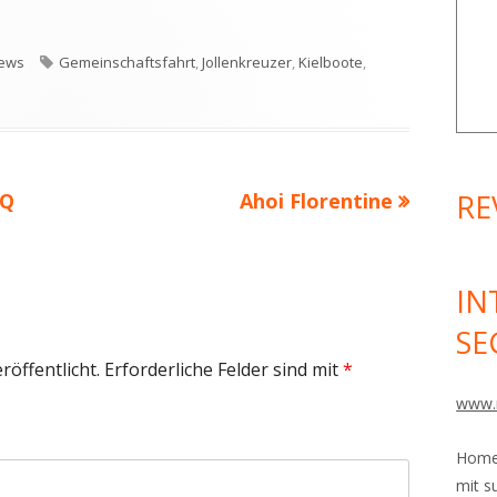
Schlagwörter
ews
Gemeinschaftsfahrt
,
Jollenkreuzer
,
Kielboote
,
RE
Nächster
VQ
Ahoi Florentine
Beitrag
IN
SE
röffentlicht.
Erforderliche Felder sind mit
*
www.
Homep
mit s