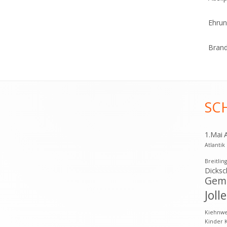
Ehrun
Brand
SC
1.Mai
Atlanti
Breitlin
Dicksc
Geme
Joll
Kiehnw
Kinder