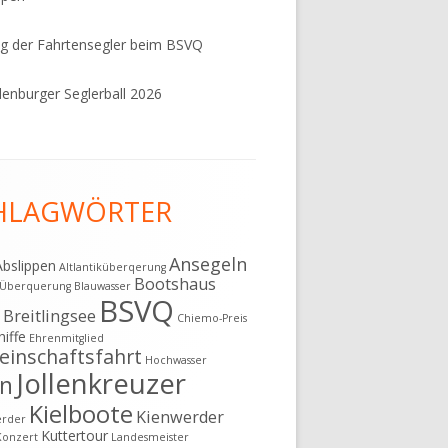
g der Fahrtensegler beim BSVQ
enburger Seglerball 2026
HLAGWÖRTER
Ansegeln
Abslippen
Altlantiküberqerung
Bootshaus
k Überquerung
Blauwasser
BSVQ
Breitlingsee
g
Chiemo-Preis
hiffe
Ehrenmitglied
inschaftsfahrt
Hochwasser
Jollenkreuzer
en
Kielboote
Kienwerder
erder
Kuttertour
Konzert
Landesmeister