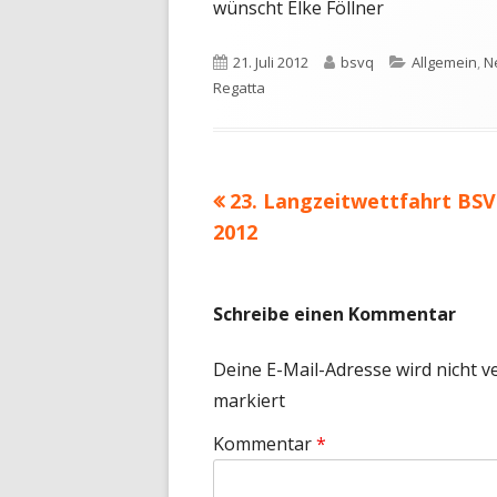
wünscht Elke Föllner
Veröffentlicht
Autor
Kategorien
21. Juli 2012
bsvq
Allgemein
,
N
am
Regatta
Vorheriger
23. Langzeitwettfahrt BS
Beitragsnavigation
Beitrag:
2012
Schreibe einen Kommentar
Deine E-Mail-Adresse wird nicht ve
markiert
Kommentar
*