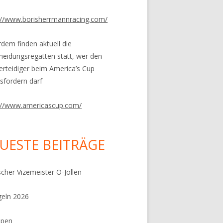
://www.
borisherrmannracing.com/
dem finden aktuell die
heidungsregatten statt, wer den
verteidiger beim America’s Cup
sfordern darf
://www.americascup.com/
UESTE BEITRÄGE
cher Vizemeister O-Jollen
eln 2026
ppen