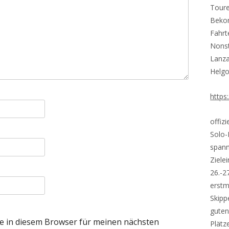
Toure
Bekom
Fahrt
Nons
Lanza
Helgo
https
offiz
Solo-
spann
Ziele
26.-2
erstm
Skipp
guten
e in diesem Browser für meinen nächsten
Plätz