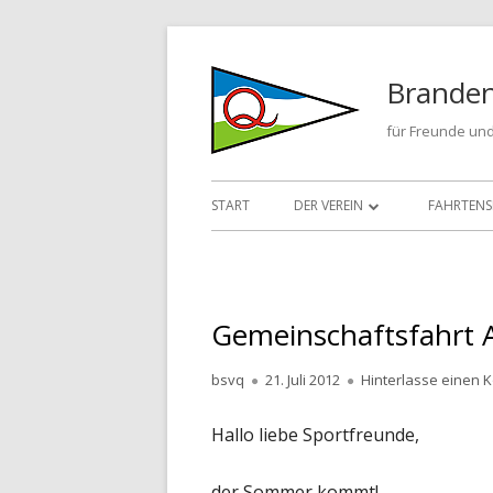
Springe
zum
Branden
Inhalt
für Freunde und
Primäres
START
DER VEREIN
FAHRTENS
Menü
KONTAKT
FAHRTEN
CHRONIK
FAHRTEN
Gemeinschaftsfahrt 
FAHRTEN
Autor
Veröffentlicht
bsvq
21. Juli 2012
Hinterlasse einen
FAHRTEN
am
Hallo liebe Sportfreunde,
der Sommer kommt!