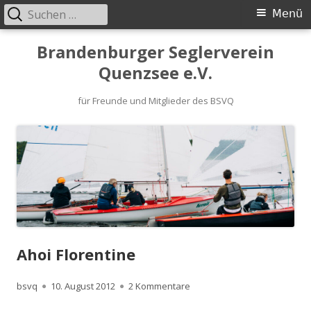
Suchen
Primäres
Menü
nach:
Menü
Springe
Brandenburger Seglerverein
zum
Quenzsee e.V.
Inhalt
für Freunde und Mitglieder des BSVQ
Ahoi Florentine
Autor
Veröffentlicht
zu Ahoi Florentine
bsvq
10. August 2012
2 Kommentare
am