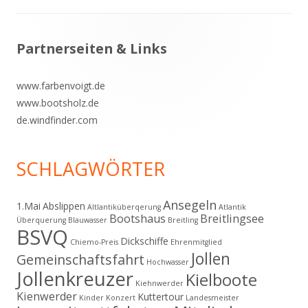
Footer
Partnerseiten & Links
Inhalt
www.farbenvoigt.de
www.bootsholz.de
de.windfinder.com
SCHLAGWÖRTER
Ansegeln
1.Mai
Abslippen
Altlantiküberqerung
Atlantik
Bootshaus
Breitlingsee
Überquerung
Blauwasser
Breitling
BSVQ
Dickschiffe
Chiemo-Preis
Ehrenmitglied
Jollen
Gemeinschaftsfahrt
Hochwasser
Jollenkreuzer
Kielboote
Kiehnwerder
Kienwerder
Kuttertour
Kinder
Konzert
Landesmeister