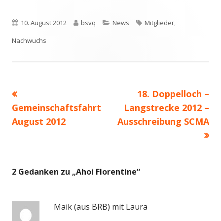
Veröffentlicht
Autor
Kategorien
Schlagwörter
10. August 2012
bsvq
News
Mitglieder
,
am
Nachwuchs
Vorheriger
Nächster
18. Doppelloch –
Beitragsnavigation
Beitrag:
Beitrag
Gemeinschaftsfahrt
Langstrecke 2012 –
August 2012
Ausschreibung SCMA
2 Gedanken zu „
Ahoi Florentine
“
Maik (aus BRB) mit Laura