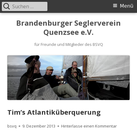
Suchen
Primäres
Menü
nach:
Menü
Springe
Brandenburger Seglerverein
zum
Quenzsee e.V.
Inhalt
für Freunde und Mitglieder des BSVQ
Tim’s Atlantiküberquerung
Autor
Veröffentlicht
zu Tim’s A
bsvq
9. Dezember 2013
Hinterlasse einen Kommentar
am