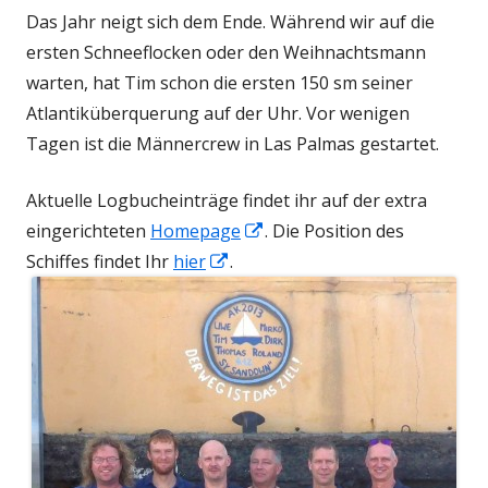
Das Jahr neigt sich dem Ende. Während wir auf die
ersten Schneeflocken oder den Weihnachtsmann
warten, hat Tim schon die ersten 150 sm seiner
Atlantiküberquerung auf der Uhr. Vor wenigen
Tagen ist die Männercrew in Las Palmas gestartet.
Aktuelle Logbucheinträge findet ihr auf der extra
In
eingerichteten
Homepage
. Die Position des
In
neuem
Schiffes findet Ihr
hier
.
neuem
Fenster
Fenster
öffnen
öffnen