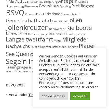
Ansegeln
1.Mai
Abslippen
Altlantiküberqerung
Atlantik
Bootshaus
Breitlingsee
Überquerung
Blauwasser
Breitling
BSVQ
Dickschiffe
Chiemo-Preis
Ehrenmitglied
Jollen
Gemeinschaftsfahrt
Hochwasser
Jollenkreuzer
Kielboote
Kiehnwerder
Kienwerder
Kuttertour
Kinder
Konzert
Landesmeister
Langzeitwettfahrt
Mitglieder
Malge
Plauer
Nachwuchs
O-Jolle
Optimist
Ostseetörn
Pfingsten
Regatta
Quenzsee
See
Schäfer
Segelerlebnis
Wir verwenden Cookies auf unserer
Segeln in Brandenburg
Website, um Euch das relevanteste
Till Eulenspiegel
Erlebnis zu bieten. Indem Ihr auf "Alle
Trainingslager
True Love
Vereinsvergüngen
Wahveranstaltung
akzeptieren" klickt, stimmt Ihr der
Winterfeuer
Winterwanderung
Verwendung ALLER Cookies zu. Ihr
könnt jedoch die "Cookie-
Einstellungen" besuchen, um eine
BSVQ 2023
kontrollierte Zustimmung zu erteilen.
•
Verwendet
Tiny Framework
•
Anmelden
Cookie Settings
Accept All