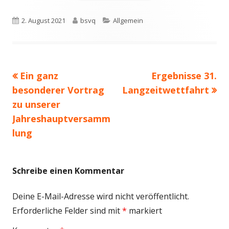
Veröffentlicht
Autor
Kategorien
2. August 2021
bsvq
Allgemein
am
Vorheriger
Nächster
Ein ganz
Ergebnisse 31.
Beitragsnavigation
Beitrag:
Beitrag
besonderer Vortrag
Langzeitwettfahrt
zu unserer
Jahreshauptversamm
lung
Schreibe einen Kommentar
Deine E-Mail-Adresse wird nicht veröffentlicht.
Erforderliche Felder sind mit
*
markiert