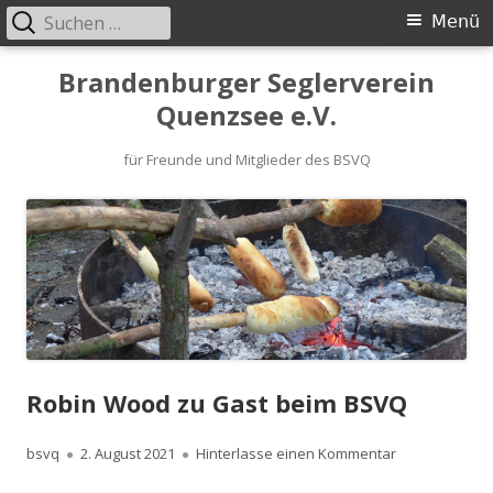
Suchen
Primäres
Menü
nach:
Menü
Springe
Brandenburger Seglerverein
zum
Quenzsee e.V.
Inhalt
für Freunde und Mitglieder des BSVQ
Robin Wood zu Gast beim BSVQ
Autor
Veröffentlicht
zu Robin Wood
bsvq
2. August 2021
Hinterlasse einen Kommentar
am