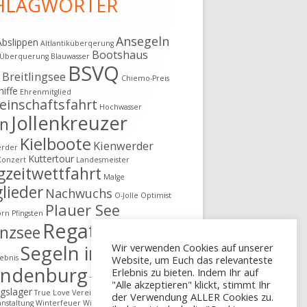
HLAGWÖRTER
Ansegeln
Abslippen
Altlantiküberqerung
Bootshaus
k Überquerung
Blauwasser
BSVQ
Breitlingsee
g
Chiemo-Preis
hiffe
Ehrenmitglied
inschaftsfahrt
Hochwasser
Jollenkreuzer
en
Kielboote
Kienwerder
erder
Kuttertour
Konzert
Landesmeister
gzeitwettfahrt
Malge
lieder
Nachwuchs
O-Jolle
Optimist
Plauer See
örn
Pfingsten
Regatta
nzsee
Schäfer
Segeln in
Wir verwenden Cookies auf unserer
lebnis
Website, um Euch das relevanteste
andenburg
Erlebnis zu bieten. Indem Ihr auf
Till Eulenspiegel
"Alle akzeptieren" klickt, stimmt Ihr
ngslager
True Love
Vereinsvergüngen
der Verwendung ALLER Cookies zu.
nstaltung
Winterfeuer
Winterwanderung