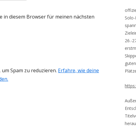
offiz
e in diesem Browser für meinen nächsten
Solo-
spann
Ziele
26.-2
erstm
Skipp
guten
, um Spam zu reduzieren.
Erfahre, wie deine
Plätz
den.
https
Außer
Entsc
Titel
herau