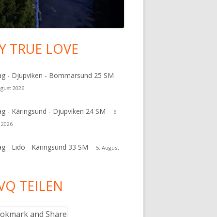
Y TRUE LOVE
upt-
tenleiste
ag - Djupviken - Bommarsund 25 SM
ugust 2026
ag - Käringsund - Djupviken 24 SM
6.
 2026
ag - Lidö - Käringsund 33 SM
5. August
VQ TEILEN