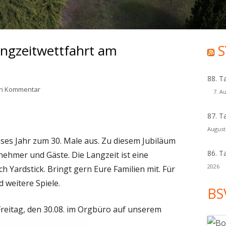
angzeitwettfahrt am
S
Ha
Sei
88. T
zu Ausschreibung 30. Langzeitwettfahrt am 31.08.2019
en Kommentar
7. A
87. T
August
ieses Jahr zum 30. Male aus. Zu diesem Jubiläum
86. T
lnehmer und Gäste. Die Langzeit ist eine
2026
 Yardstick. Bringt gern Eure Familien mit. Für
 weitere Spiele.
BS
Freitag, den 30.08. im Orgbüro auf unserem