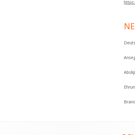
https
NE
Deuts
Anseg
Absli
Ehrun
Brand