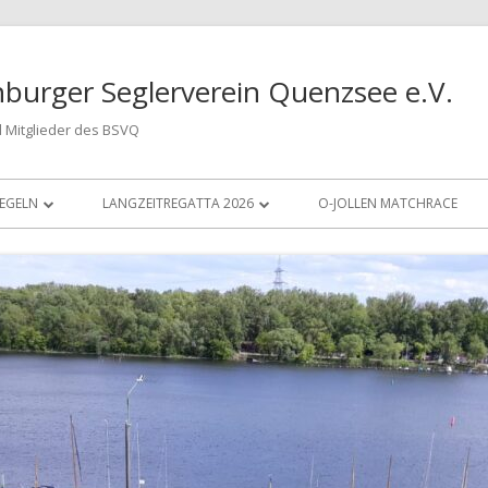
burger Seglerverein Quenzsee e.V.
 Mitglieder des BSVQ
EGELN
LANGZEITREGATTA 2026
O-JOLLEN MATCHRACE
SEGELWETTBEWERB 2022
ARCHIV LANGZEITREGATTA VOR 2022
SEGELWETTBEWERB 2023
ARCHIV LANGZEITREGATTA 2022
SEGELWETTBEWERB 2024
ARCHIV LANGZEITREGATTA 2023
SEGELN 2025
ARCHIV LANGZEITREGATTA 2024
ARCHIV LANGZEITREGATTA 2025