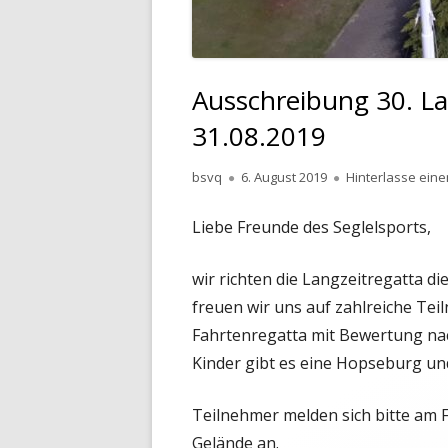
Ausschreibung 30. L
31.08.2019
Autor
Veröffentlicht
bsvq
6. August 2019
Hinterlasse ein
am
Liebe Freunde des Seglelsports,
wir richten die Langzeitregatta d
freuen wir uns auf zahlreiche Tei
Fahrtenregatta mit Bewertung nach
Kinder gibt es eine Hopseburg und
Teilnehmer melden sich bitte am 
Gelände an.