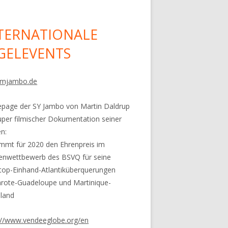
TERNATIONALE
GELEVENTS
mjambo.de
age der SY Jambo von Martin Daldrup
uper filmischer Dokumentation seiner
n:
mt für 2020 den Ehrenpreis im
enwettbewerb des BSVQ für seine
top-Einhand-
Atlantiküberquerungen
rote-Guadeloupe und Martinique-
land
://www.vendeeglobe.org/en