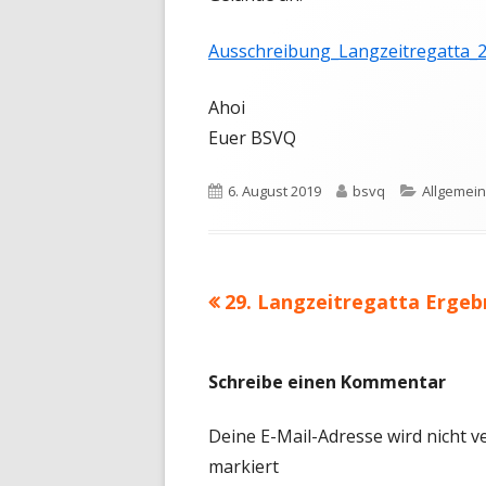
Ausschreibung_Langzeitregatta_
Ahoi
Euer BSVQ
Veröffentlicht
Autor
Kategori
6. August 2019
bsvq
Allgemein
am
Vorheriger
29. Langzeitregatta Ergeb
Beitragsnavigation
Beitrag:
Schreibe einen Kommentar
Deine E-Mail-Adresse wird nicht ve
markiert