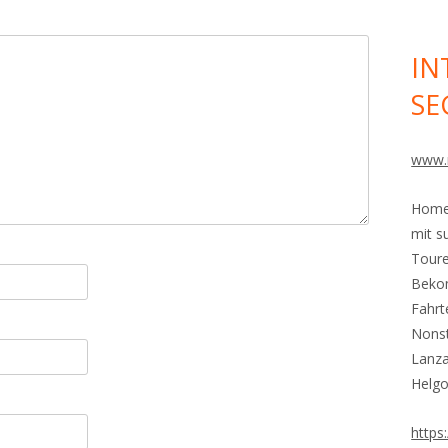
IN
SE
www.
Homep
mit s
Toure
Bekom
Fahrt
Nons
Lanza
Helgo
https