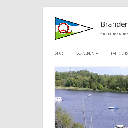
Springe
zum
Branden
Inhalt
für Freunde und
Primäres
START
DER VEREIN
FAHRTENS
Menü
KONTAKT
FAHRTEN
CHRONIK
FAHRTEN
FAHRTEN
FAHRTEN