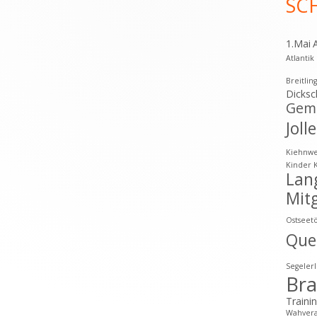
SC
1.Mai
Atlanti
Breitlin
Dicksc
Geme
Joll
Kiehnw
Kinder
Lan
Mitg
Ostseet
Que
Segeler
Br
Traini
Wahvera