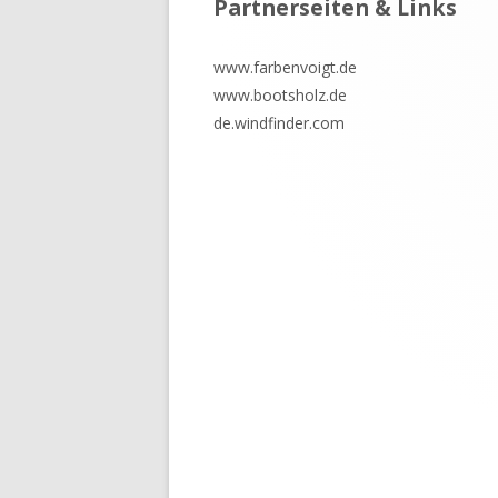
Partnerseiten & Links
Inhalt
www.farbenvoigt.de
www.bootsholz.de
de.windfinder.com