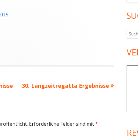
SU
2019
Such
nach:
VE
en
Nächster
nisse
30. Langzeitregatta Ergebnisse
Beitrag
röffentlicht.
Erforderliche Felder sind mit
*
RE